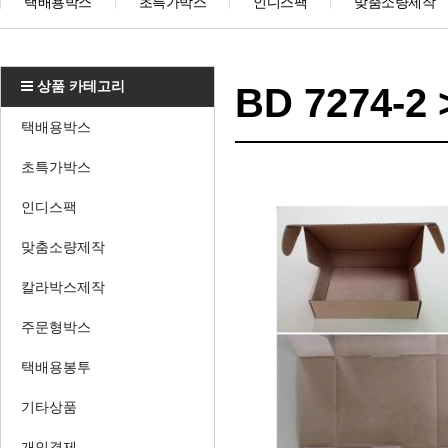
택배용박스
초특가박스
인디스팩
맞춤소량제작
상품 카테고리
BD 7274-
택배용박스
초특가박스
인디스팩
맞춤소량제작
칼라박스제작
주문형박스
택배용봉투
기타상품
개인결제