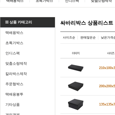
택배용박스
초특가박스
인디스팩
맞춤소량제작
상품 카테고리
싸바리박스 상품리스트
택배용박스
사이즈순
판매많은순
낮은가격
초특가박스
인디스팩
맞춤소량제작
210x100x
칼라박스제작
주문형박스
200x200x
택배용봉투
기타상품
135x135x
개인결제