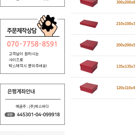
300x200x
210x100x
200x200x
135x135x
120x110x