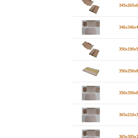
345x265x
346x346x
350x190x
350x250x
350x350x
365x210x
365x305x