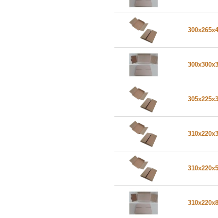
300x265x
300x300x
305x225x
310x220x
310x220x
310x220x