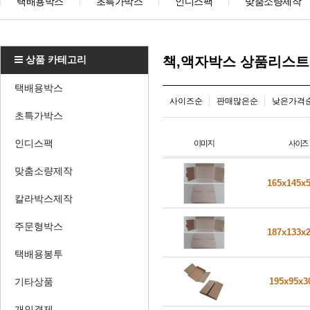
택배용박스
초특가박스
인디스팩
맞춤소량제작
상품 카테고리
책,액자박스 상품리스트
택배용박스
사이즈순
판매많은순
낮은가격
초특가박스
인디스팩
맞춤소량제작
165x145x
칼라박스제작
주문형박스
187x133x
택배용봉투
기타상품
195x95x
개인결제