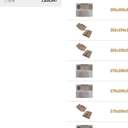
전체
1,828,547
260x260x
262x194x
265x195x
270x188x
270x200x
270x200x