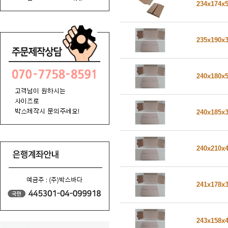
234x174x
235x190x
240x180x
240x185x
240x210x
241x178x
243x158x