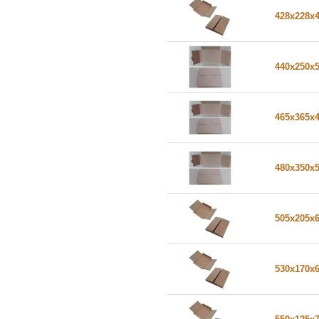
428x228x
440x250x
465x365x
480x350x
505x205x
530x170x