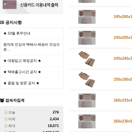
245x200x
공지사항
★ 10월 휴무안내
245x205x
원자재 인상과 택배사 배송비 인상으
로…
245x245x
★ 대량입고 예정공지 ★
★ 택배출고시간 공지 ★
250x180x
★ 품절 및 방문 공지 ★
접속자집계
260x193x
오늘
276
어제
2,434
260x230x
최대
19,071