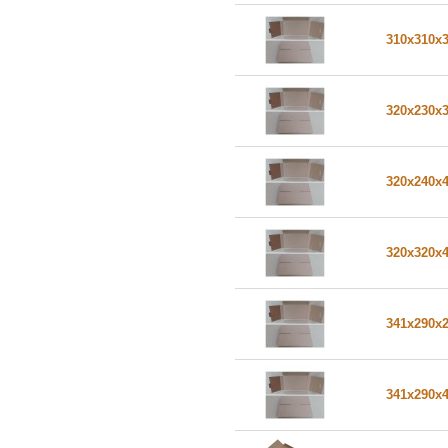
310x310x
320x230x
320x240x
320x320x
341x290x
341x290x