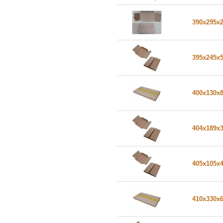
390x295x
395x245x
400x130x
404x189x
405x105x
410x330x