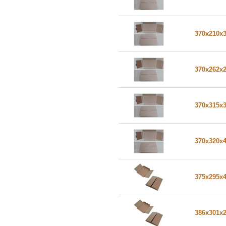
370x210x
370x262x
370x315x
370x320x
375x295x
386x301x