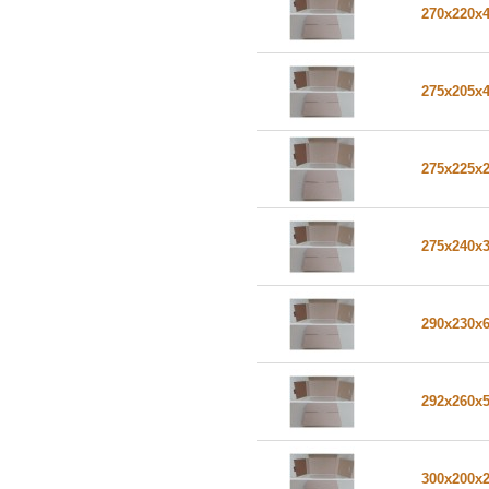
270x220x
275x205x
275x225x
275x240x
290x230x
292x260x
300x200x